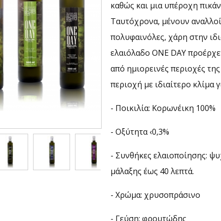
καθώς και μια υπέροχη πικάν
Ταυτόχρονα, μένουν αναλλοί
πολυφαινόλες, χάρη στην ιδι
ελαιόλαδο ONE DAY προέρχετ
από ημιορεινές περιοχές της
περιοχή με ιδιαίτερο κλίμα 
- Ποικιλία: Κορωνέικη 100%
- Oξύτητα ‹0,3%
- Συνθήκες ελαιοποίησης: ψυ
μάλαξης έως 40 λεπτά.
- Χρώμα: χρυσοπράσινο
- Γεύση: φρουτώδης